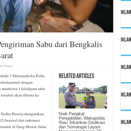
Ikla
Ikla
engiriman Sabu dari Bengkalis
arat
ita Utama
Ikla
bdit 3 Ditresnarkoba Polda
Related Articles
internasional dengan
ng membawa 1 kilofgram sabu
Ikla
 tersebut akan dibawa ke
Naik Pangkat
 Yudha Prawira mengatakan,
Pengabdian, Wakapolda
2) berawal dari informasi
Ikla
Riau Tekankan Dedikasi
 pondok di Gang Mawar, Jalan
dan Semangat Layani