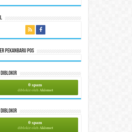
l
per Pekanbaru Pos
Diblokir
0 spam
Akismet
diblokir oleh
Diblokir
0 spam
Akismet
diblokir oleh