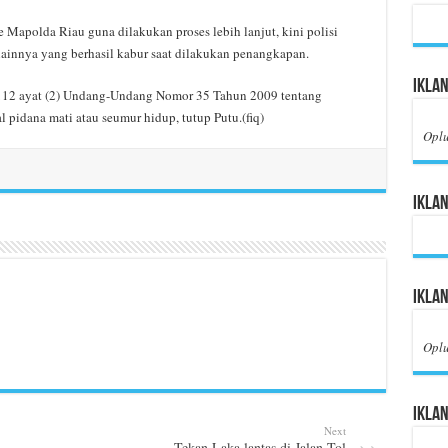
 Mapolda Riau guna dilakukan proses lebih lanjut, kini polisi
ainnya yang berhasil kabur saat dilakukan penangkapan.
Iklan
al 112 ayat (2) Undang-Undang Nomor 35 Tahun 2009 tentang
idana mati atau seumur hidup, tutup Putu.(fiq)
Opl
Iklan
Ikla
Opl
Iklan
Next
Tekan Laka lantas di Jalan Tol