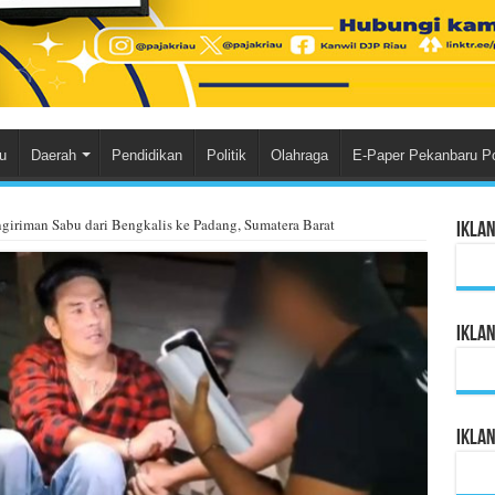
u
Daerah
Pendidikan
Politik
Olahraga
E-Paper Pekanbaru P
giriman Sabu dari Bengkalis ke Padang, Sumatera Barat
Ikla
Ikla
Ikla