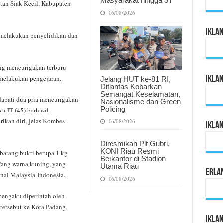
Masyarakat hingga 3T
an Siak Kecil, Kabupaten
06/08/2026
Ikla
a melakukan penyelidikan dan
ang mencurigakan terburu
melakukan pengejaran.
Ikla
Jelang HUT ke-81 RI,
Ditlantas Kobarkan
Semangat Keselamatan,
apati dua pria mencurigakan
Nasionalisme dan Green
Policing
ka JT (45) berhasil
ikan diri, jelas Kombes
06/08/2026
Ikla
Diresmikan Plt Gubri,
KONI Riau Resmi
 barang bukti berupa 1 kg
Berkantor di Stadion
Wang warna kuning, yang
Utama Riau
Erla
onal Malaysia-Indonesia.
06/08/2026
 mengaku diperintah oleh
tersebut ke Kota Padang,
Iklan