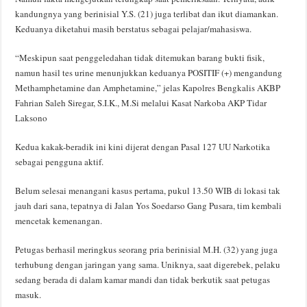
kandungnya yang berinisial Y.S. (21) juga terlibat dan ikut diamankan.
Keduanya diketahui masih berstatus sebagai pelajar/mahasiswa.
“Meskipun saat penggeledahan tidak ditemukan barang bukti fisik,
namun hasil tes urine menunjukkan keduanya POSITIF (+) mengandung
Methamphetamine dan Amphetamine,” jelas Kapolres Bengkalis AKBP
Fahrian Saleh Siregar, S.I.K., M.Si melalui Kasat Narkoba AKP Tidar
Laksono
Kedua kakak-beradik ini kini dijerat dengan Pasal 127 UU Narkotika
sebagai pengguna aktif.
Belum selesai menangani kasus pertama, pukul 13.50 WIB di lokasi tak
jauh dari sana, tepatnya di Jalan Yos Soedarso Gang Pusara, tim kembali
mencetak kemenangan.
Petugas berhasil meringkus seorang pria berinisial M.H. (32) yang juga
terhubung dengan jaringan yang sama. Uniknya, saat digerebek, pelaku
sedang berada di dalam kamar mandi dan tidak berkutik saat petugas
masuk.