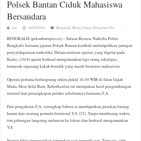
Polsek Bantan Ciduk Mahasiswa
Bersaudara
Jun
18/04/2026
Bengkalis
,
Berita Utama
,
Pekanbaru Pos
BENGKALIS (pekanbarupos.co) – Satuan Reserse Narkoba Polres
Bengkalis bersama jajaran Polsek Bantan kembali melumpuhkan jaringan
penyalahgunaan narkotika. Dalam rentetan operasi yang digelar pada
Kamis, (16/4) aparat berhasil mengamankan tiga orang sekaligus,
termasuk sepasang kakak-beradik yang masih berstatus mahasiswa.
Operasi pertama berlangsung sekira pukul 16.30 WIB di Jalan Gajah
Mada, Desa Selat Baru. Keberhasilan ini merupakan hasil pengembangan
intensif dari penangkapan pelaku sebelumnya bernama Z.A.
Dari pengakuan Z.A., terungkap bahwa ia mendapatkan pasokan barang
haram dari seorang pemuda berinisial Y.S. (23). Tanpa membuang waktu,
tim gabungan langsung meluncur ke lokasi dan berhasil mengamankan
Y.S.
Namun fakta mengejutkan terungkap saat pemeriksaan. Ternyata, adik